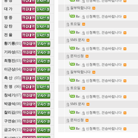
웅 장
(10)
Re:
신청확인, 건승바랍니다
잘부탁합니다
대 가
(10)
Re:
신청확인, 건승바랍니다
명 중
(10)
토요일
감 탄
(10)
Re:
신청확인, 건승바랍니다
전 율
(10)
SMS 문자
황기룡
(01)
Re:
신청확인, 건승바랍니다
기라성
(02)
문자신청
최형진
(03)
Re:
신청확인, 건승바랍니다
이근상
(04)
잘부탁합니다
촉 산
(05)
Re:
신청확인, 건승바랍니다
천 명
(06)
토요일
창세기
(07)
Re:
신청확인, 건승바랍니다
박광석
(08)
SMS 문자
찰리김
(09)
Re:
신청확인, 건승바랍니다
문자신청
구연승
(10)
Re:
신청확인, 건승바랍니다
금고수
(11)