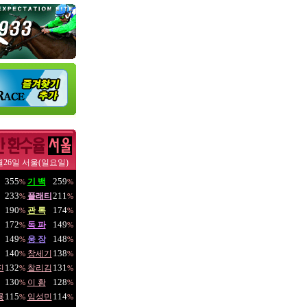
월26일 서울(일요일)
355
259
기 백
%
%
233
211
플래티
%
%
190
174
관 록
%
%
172
149
독 파
%
%
149
148
웅 장
%
%
140
138
창세기
%
%
132
131
진
찰리김
%
%
130
128
이 황
%
%
115
114
룡
임성민
%
%