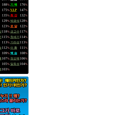
188
176
기 백
%
%
175
147
V.I.P
%
%
135
132
최 강
%
%
129
128
박광석
%
%
123
122
로 얄
%
%
118
117
상
금고수
%
%
115
114
민
창세기
%
%
113
113
기라성
%
%
112
111
승
이 황
%
%
109
108
백 승
%
%
107
106
룡
정오택
%
%
105
104
일등성
%
%
103
권
%