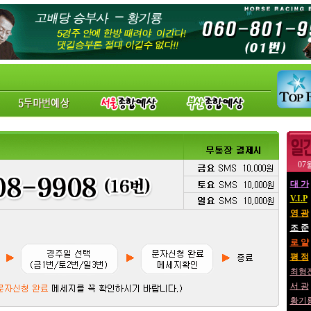
07
대 가
V.I.P
영 광
조 준
로 얄
평 정
최형
서 광
황기