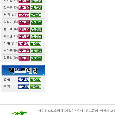
차서방
(12)
한수위
(13)
서 광
(14)
임성민
(15)
정오택
(16)
주도권
(17)
이 황
(18)
남아공
(19)
일등성
(20)
영 광
(10)
독 파
(10)
개인정보보호정책
|
가입약관안내
|
광고문의
|
예상가 모