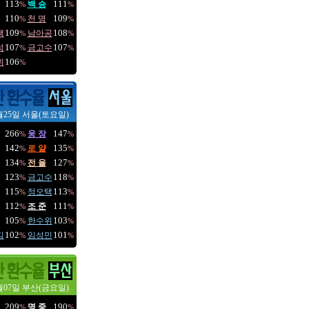
113
111
백 승
%
%
110
109
천 명
%
%
109
108
택
남아공
%
%
107
107
성
금고수
%
%
106
위
%
월25일 서울(토요일)
266
147
웅 장
%
%
142
135
로 얄
%
%
134
127
전 율
%
%
123
118
금고수
%
%
115
113
정오택
%
%
112
111
조 준
%
%
105
103
한수위
%
%
102
101
김
임성민
%
%
월07일 부산(금요일)
209
190
명 중
%
%