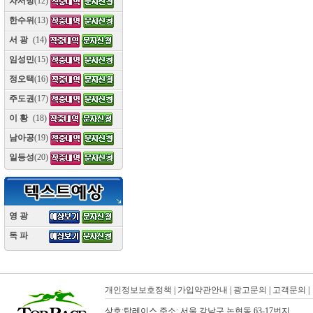
차서방
(12)
한수위
(13)
서 광
(14)
임성민
(15)
정오택
(16)
주도권
(17)
이 황
(18)
남아공
(19)
일등성
(20)
영 광
(10)
독 파
(10)
개인정보보호정책
|
가입약관안내
|
광고문의
|
고객문의
|
상호:탑레이스 주소: 서울 강남구 논현동 63-17번지