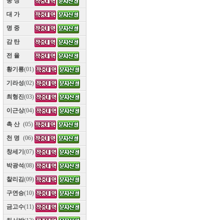
웅 장
(10)
대 가
(10)
명 중
(10)
감 탄
(10)
전 율
(10)
황기룡
(01)
기라성
(02)
최형진
(03)
이근상
(04)
촉 산
(05)
천 명
(06)
창세기
(07)
박광석
(08)
찰리김
(09)
구연승
(10)
금고수
(11)