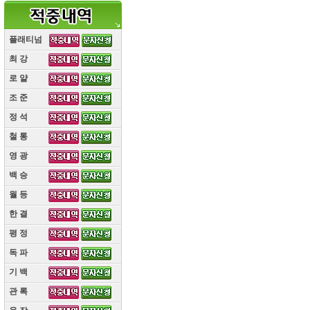
플래티넘
최 강
(10)
로 얄
(10)
조 준
(10)
정 석
(10)
철 통
(10)
영 광
(10)
백 승
(10)
월 등
(10)
한 결
(10)
평 정
(10)
독 파
(10)
기 백
(10)
관 록
(10)