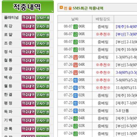
전 율
SMS최근 적중내역
플래티넘
날짜
배팅강도
최 강
(10)
08-07
06R
중베팅
[제주] 6-4(60
08-07
06R
※추천※
[부산] 7-3(60
로 얄
(10)
08-07
03R
중베팅
[부산] 2-11(60
조 준
(10)
08-07
01R
중베팅
[제주] 10-9(60
정 석
(10)
07-26
08R
중베팅
1-3(60%)/1-8
철 통
(10)
07-26
04R
※추천※
[부산] 5-6(60%
영 광
(10)
07-26
04R
※추천※
3-6(60%)/3-5
백 승
(10)
07-25
08R
※추천※
5-6(60%)/5-2
월 등
(10)
07-25
07R
※추천※
11-6(60%)/11
한 결
(10)
07-25
02R
중베팅
[제주] 10-5(60
07-25
01R
중베팅
[제주] 7-1(60%
평 정
(10)
07-25
01R
중베팅
5-8 단통
독 파
(10)
07-24
04R
중베팅
[제주] 3-9(60%
기 백
(10)
07-24
02R
중베팅
[부산] 6-5(60%
관 록
(10)
07-24
01R
중베팅
[부산] 1-5(60%