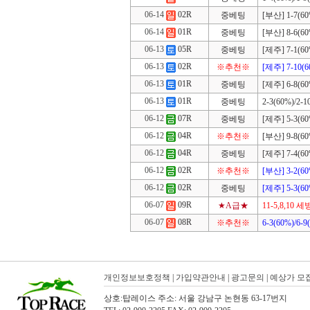
06-14
02R
중베팅
[부산] 1-7(60%
06-14
01R
중베팅
[부산] 8-6(60%
06-13
05R
중베팅
[제주] 7-1(60%
06-13
02R
※추천※
[제주] 7-10(6
06-13
01R
중베팅
[제주] 6-8(60%
06-13
01R
중베팅
2-3(60%)/2-1
06-12
07R
중베팅
[제주] 5-3(60%
06-12
04R
※추천※
[부산] 9-8(60%
06-12
04R
중베팅
[제주] 7-4(60%
06-12
02R
※추천※
[부산] 3-2(60%
06-12
02R
중베팅
[제주] 5-3(60
06-07
09R
★A급★
11-5,8,10 세
06-07
08R
※추천※
6-3(60%)/6-9
개인정보보호정책
|
가입약관안내
|
광고문의
|
예상가 모
상호:탑레이스 주소: 서울 강남구 논현동 63-17번지