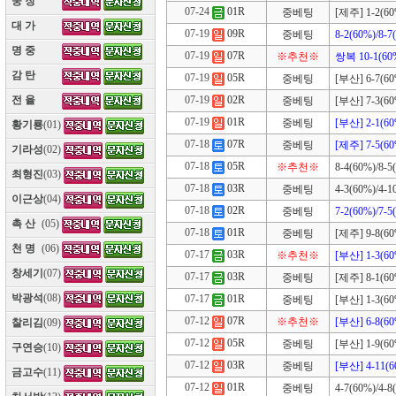
웅 장
(10)
07-24
01R
중베팅
[제주] 1-2(60%
대 가
(10)
07-19
09R
중베팅
8-2(60%)/8-7
명 중
(10)
07-19
07R
※추천※
쌍복 10-1(60%
감 탄
(10)
07-19
05R
중베팅
[부산] 6-7(60%
07-19
02R
전 율
(10)
중베팅
[부산] 7-3(60%
07-19
01R
중베팅
[부산] 2-1(60
황기룡
(01)
07-18
07R
중베팅
[제주] 7-5(60
기라성
(02)
07-18
05R
※추천※
8-4(60%)/8-5
최형진
(03)
07-18
03R
중베팅
4-3(60%)/4-1
이근상
(04)
07-18
02R
중베팅
7-2(60%)/7-5
촉 산
(05)
07-18
01R
중베팅
[제주] 9-8(60%
천 명
(06)
07-17
03R
※추천※
[부산] 1-3(60
창세기
(07)
07-17
03R
중베팅
[제주] 8-1(60%
박광석
(08)
07-17
01R
중베팅
[부산] 1-3(60%
07-12
07R
※추천※
[부산] 6-8(60
찰리김
(09)
07-12
05R
중베팅
[부산] 1-9(60%
구연승
(10)
07-12
03R
중베팅
[부산] 4-11(6
금고수
(11)
07-12
01R
중베팅
4-7(60%)/4-8