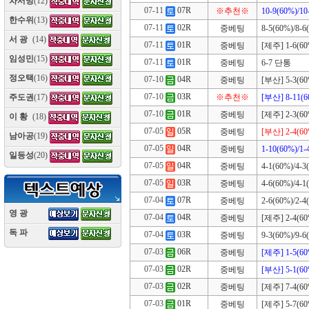
차서방
(12)
07-11
07R
※추천※
10-9(60%)/10
한수위
(13)
07-11
02R
중베팅
8-5(60%)/8-6
서 광
(14)
07-11
01R
중베팅
[제주] 1-6(60%
임성민
(15)
07-11
01R
중베팅
6-7 단통
정오택
(16)
07-10
04R
중베팅
[부산] 5-3(60%
07-10
03R
※추천※
[부산] 8-11(6
주도권
(17)
07-10
01R
중베팅
[제주] 2-3(60%
이 황
(18)
07-05
05R
중베팅
[부산] 2-4(60
남아공
(19)
07-05
04R
중베팅
1-10(60%)/1-
일등성
(20)
07-05
04R
중베팅
4-1(60%)/4-3
07-05
03R
중베팅
4-6(60%)/4-1
07-04
07R
중베팅
2-6(60%)/2-4
영 광
(10)
07-04
04R
중베팅
[제주] 2-4(60%
독 파
(10)
07-04
03R
중베팅
9-3(60%)/9-6
07-03
06R
중베팅
[제주] 1-5(60
07-03
02R
중베팅
[부산] 5-1(60
07-03
02R
중베팅
[제주] 7-4(60%
07-03
01R
중베팅
[제주] 5-7(60%