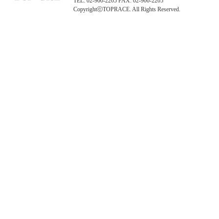
TEL: 02-900-2205 FAX: 02-900-2205
CopyrightⓒTOPRACE. All Rights Reserved.
탑레이스(01)탑