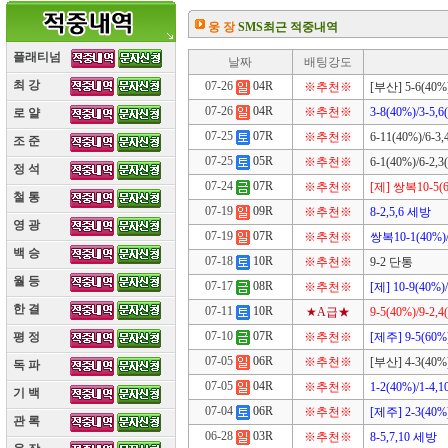
웅 장
SMS최근 적중내역
플래티넘
날짜
배팅강도
최 강
(10)
07-26
04R
※추천※
[부산] 5-6(40%)
07-26
04R
※추천※
3-8(40%)/3-5,6
로 얄
(10)
07-25
07R
※추천※
6-11(40%)/6-3,
조 준
(10)
07-25
05R
※추천※
6-1(40%)/6-2,3
정 석
(10)
07-24
07R
※추천※
[제] 쌍복10-5(60
철 통
(10)
07-19
09R
※추천※
8-2,5,6 세방
영 광
(10)
07-19
07R
※추천※
쌍복10-1(40%)/1
백 승
(10)
07-18
10R
※추천※
9-2 단통
월 등
(10)
07-17
08R
※추천※
[제] 10-9(40%)/
한 결
(10)
07-11
10R
★A급★
9-5(40%)/9-2,4
07-10
07R
※추천※
[제주] 9-5(60%)
평 정
(10)
07-05
06R
※추천※
[부산] 4-3(40%)
독 파
(10)
07-05
04R
※추천※
1-2(40%)/1-4,1
기 백
(10)
07-04
06R
※추천※
[제주] 2-3(40%)
관 록
(10)
06-28
03R
※추천※
8-5,7,10 세방