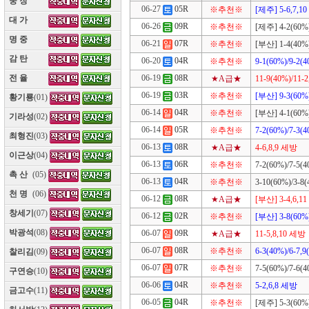
웅 장
(10)
06-27
05R
※추천※
[제주] 5-6,7,1
대 가
(10)
06-26
09R
※추천※
[제주] 4-2(60%)
명 중
(10)
06-21
07R
※추천※
[부산] 1-4(40%)
감 탄
(10)
06-20
04R
※추천※
9-1(60%)/9-2(4
06-19
08R
전 율
(10)
★A급★
11-9(40%)/11-2
06-19
03R
※추천※
[부산] 9-3(60%)
황기룡
(01)
06-14
04R
※추천※
[부산] 4-1(60%)
기라성
(02)
06-14
05R
※추천※
7-2(60%)/7-3(4
최형진
(03)
06-13
08R
★A급★
4-6,8,9 세방
이근상
(04)
06-13
06R
※추천※
7-2(60%)/7-5(4
촉 산
(05)
06-13
04R
※추천※
3-10(60%)/3-8(
천 명
(06)
06-12
08R
★A급★
[부산] 3-4,6,1
창세기
(07)
06-12
02R
※추천※
[부산] 3-8(60%)
박광석
(08)
06-07
09R
★A급★
11-5,8,10 세방
06-07
08R
※추천※
6-3(40%)/6-7,9
찰리김
(09)
06-07
07R
※추천※
7-5(60%)/7-6(4
구연승
(10)
06-06
04R
※추천※
5-2,6,8 세방
금고수
(11)
06-05
04R
※추천※
[제주] 5-3(60%)