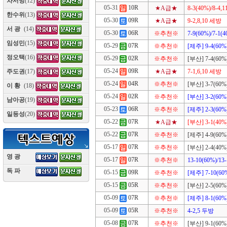
차서방
(12)
05-31
10R
★A급★
8-3(40%)/8-4,1
한수위
(13)
05-30
09R
★A급★
9-2,8,10 세방
서 광
(14)
05-30
06R
※추천※
7-9(60%)/7-1(4
임성민
(15)
05-29
07R
※추천※
[제주] 9-4(60%)
정오택
(16)
05-29
02R
※추천※
[부산] 7-4(60%)
05-24
09R
★A급★
7-1,6,10 세방
주도권
(17)
05-24
04R
※추천※
[부산] 3-7(60%)
이 황
(18)
05-24
02R
※추천※
[부산] 3-2(60%)
남아공
(19)
05-23
06R
※추천※
[제주] 2-3(60%)
일등성
(20)
05-22
07R
★A급★
[부산] 3-1(40%)
05-22
07R
※추천※
[제주] 4-9(60%)
05-17
07R
※추천※
[부산] 2-4(40%)
영 광
(10)
05-17
07R
※추천※
13-10(60%)/13
독 파
(10)
05-15
09R
※추천※
[제주] 7-10(60%
05-15
05R
※추천※
[부산] 2-5(60%)
05-09
07R
※추천※
[제주] 8-1(60%)
05-09
05R
※추천※
4-2,5 두방
05-08
07R
※추천※
[부산] 9-1(60%)