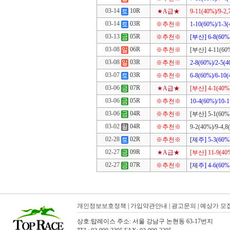
03-14
10R
★A급★
9-11(40%)/9-2,
03-14
03R
※추천※
1-10(60%)/1-3
03-13
05R
※추천※
[부산] 6-8(60%)
03-08
06R
※추천※
[부산] 4-11(60%
03-08
03R
※추천※
2-8(60%)/2-5(4
03-07
03R
※추천※
6-8(60%)/6-10
03-06
07R
★A급★
[부산] 4-1(40%)
03-06
05R
※추천※
10-4(60%)/10-
03-06
04R
※추천※
[부산] 5-1(60%)
03-02
04R
※추천※
9-2(40%)/9-4,8
02-28
02R
※추천※
[제주] 5-3(60%)
02-27
09R
★A급★
[부산] 11-9(40%
02-27
07R
※추천※
[제주] 4-6(60%)
개인정보보호정책
|
가입약관안내
|
광고문의
|
예상가 모
상호:탑레이스 주소: 서울 강남구 논현동 63-17번지