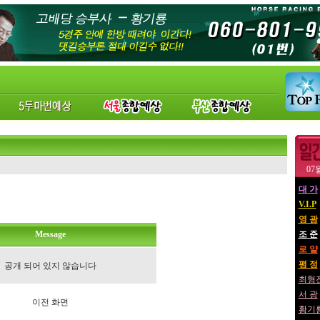
07
대 가
V.I.P
영 광
Message
조 준
로 얄
평 정
공개 되어 있지 않습니다
최형
서 광
이전 화면
황기