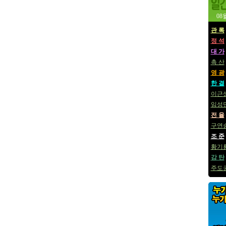
08
관 록
정 석
대 가
촉 산
영 광
한 결
이근
임성
전 율
구연
조 준
황기
감 탄
주도