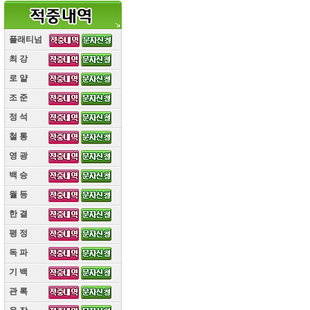
플래티넘
최 강
(10)
로 얄
(10)
조 준
(10)
정 석
(10)
철 통
(10)
영 광
(10)
백 승
(10)
월 등
(10)
한 결
(10)
평 정
(10)
독 파
(10)
기 백
(10)
관 록
(10)