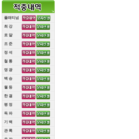
플래티넘
최 강
(10)
로 얄
(10)
조 준
(10)
정 석
(10)
철 통
(10)
영 광
(10)
백 승
(10)
월 등
(10)
한 결
(10)
평 정
(10)
독 파
(10)
기 백
(10)
관 록
(10)