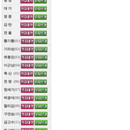
웅 장
(10)
대 가
(10)
명 중
(10)
감 탄
(10)
전 율
(10)
황기룡
(01)
기라성
(02)
최형진
(03)
이근상
(04)
촉 산
(05)
천 명
(06)
창세기
(07)
박광석
(08)
찰리김
(09)
구연승
(10)
금고수
(11)