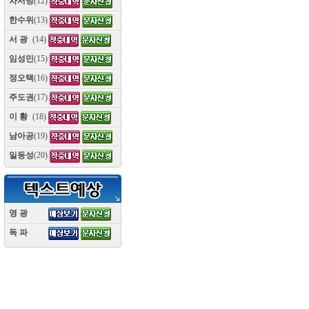
차서방
(12)
한수위
(13)
서 광
(14)
임성민
(15)
정오택
(16)
주도권
(17)
이 황
(18)
남아공
(19)
일등성
(20)
영 광
(10)
독 파
(10)