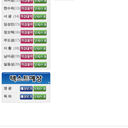
차서방
(12)
한수위
(13)
서 광
(14)
임성민
(15)
정오택
(16)
주도권
(17)
이 황
(18)
남아공
(19)
일등성
(20)
영 광
(10)
독 파
(10)