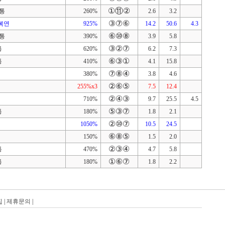
①⑪②
단통
260%
2.6
3.2
③⑦⑥
,복연
925%
14.2
50.6
4.3
⑥⑩⑧
단통
390%
3.9
5.8
③②⑦
통
620%
6.2
7.3
⑥③①
통
410%
4.1
15.8
⑦⑧④
380%
3.8
4.6
②⑥⑤
255%x3
7.5
12.4
②④③
710%
9.7
25.5
4.5
⑤③⑦
통
180%
1.8
2.1
②⑩⑦
1050%
10.5
24.5
⑥⑧⑤
150%
1.5
2.0
②③④
통
470%
4.7
5.8
①⑥⑦
통
180%
1.8
2.2
집
|
제휴문의
|
탑레이스(01)탑레이스(02)탑레이스(03)탑레이스(04)