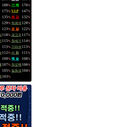
188
176
기 백
%
%
175
147
V.I.P
%
%
135
132
최 강
%
%
129
128
박광석
%
%
123
122
로 얄
%
%
118
117
상
금고수
%
%
115
114
민
창세기
%
%
113
113
기라성
%
%
112
111
승
이 황
%
%
109
108
백 승
%
%
107
106
룡
정오택
%
%
105
104
일등성
%
%
103
권
%