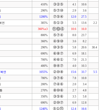
③②⑤
410%
4.1
10.6
⑤⑦⑩
통
290%
2.9
3.6
⑦⑤④
통
1200%
12.0
27.5
⑤①③
,복연
385%
5.5
13.6
2.2
⑪⑩④
360%x3
10.6
16.0
⑤⑦④
800%
8.0
23.7
④⑨⑩
360%
3.6
8.2
⑩③⑤
290%
5.8
20.6
30.4
⑥⑧⑦
690%
6.9
18.1
④⑥①
700%
7.0
21.3
⑨④⑦
400%
4.0
10.3
②⑩⑧
복,복연
1055%
15.6
33.7
5.5
③⑦⑥
통
780%
7.8
10.8
⑦④⑥
통
200%
2.0
3.4
⑧⑩⑥
단통
270%
2.7
4.8
③⑤⑥
통
350%
3.5
5.8
②⑩⑦
690%
6.9
12.8
⑤①⑪
통
1240%
12.4
16.6