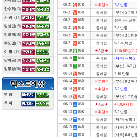
차서방
(12)
06-21
07R
※추천※
2-8 단통
한수위
(13)
06-21
05R
중베팅
[부산] 5-7 복
서 광
(14)
06-21
06R
중베팅
쌍복 9-7 단통
임성민
(15)
06-21
03R
중베팅
7-8 단통
정오택
(16)
06-21
01R
중베팅
[부산] 3-1 단
06-21
02R
중베팅
9-5 복,복연
주도권
(17)
06-19
08R
★A급★
11-9(40%)/11-
이 황
(18)
06-19
08R
중베팅
[제주] 쌍복 3
남아공
(19)
06-19
01R
중베팅
[부산] 10-7 
일등성
(20)
06-14
09R
중베팅
2-10 단통
06-14
06R
※추천※
[부산] 9-2 복
06-14
05R
※추천※
7-2 단통
영 광
(10)
06-14
02R
중베팅
[부산] 1-7 단
독 파
(10)
06-13
08R
★A급★
4-6,8,9 세방
06-13
06R
※추천※
7-2 단통
06-13
05R
중베팅
[제주] 쌍복 1-
06-13
04R
중베팅
[제주] 3-7 복
06-13
01R
중베팅
[제주] 6-8 단