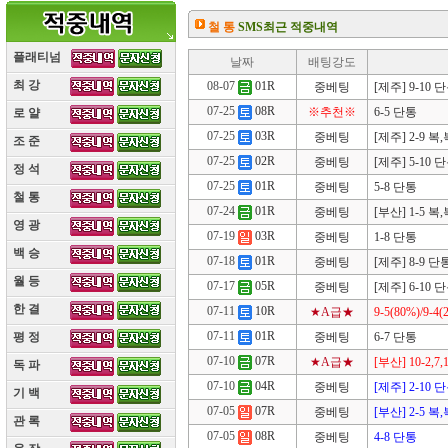
철 통
SMS최근 적중내역
플래티넘
날짜
배팅강도
최 강
(10)
08-07
01R
중베팅
[제주] 9-10 
07-25
08R
※추천※
6-5 단통
로 얄
(10)
07-25
03R
중베팅
[제주] 2-9 복
조 준
(10)
07-25
02R
중베팅
[제주] 5-10 
정 석
(10)
07-25
01R
중베팅
5-8 단통
철 통
(10)
07-24
01R
중베팅
[부산] 1-5 복
영 광
(10)
07-19
03R
중베팅
1-8 단통
백 승
(10)
07-18
01R
중베팅
[제주] 8-9 단
월 등
(10)
07-17
05R
중베팅
[제주] 6-10 
한 결
(10)
07-11
10R
★A급★
9-5(80%)/9-4(
07-11
01R
중베팅
6-7 단통
평 정
(10)
07-10
07R
★A급★
[부산] 10-2,7
독 파
(10)
07-10
04R
중베팅
[제주] 2-10 
기 백
(10)
07-05
07R
중베팅
[부산] 2-5 복
관 록
(10)
07-05
08R
중베팅
4-8 단통