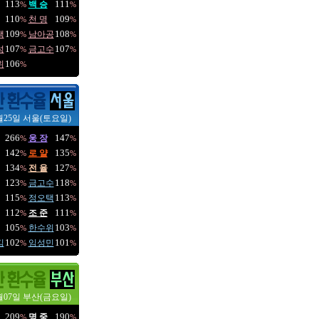
113
111
백 승
%
%
110
109
천 명
%
%
109
108
택
남아공
%
%
107
107
성
금고수
%
%
106
위
%
월25일 서울(토요일)
266
147
웅 장
%
%
142
135
로 얄
%
%
134
127
전 율
%
%
123
118
금고수
%
%
115
113
정오택
%
%
112
111
조 준
%
%
105
103
한수위
%
%
102
101
김
임성민
%
%
월07일 부산(금요일)
209
190
명 중
%
%