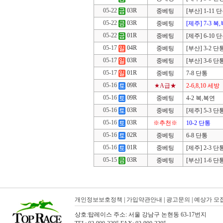
05-22
03R
중베팅
[부산] 1-11 
05-22
03R
중베팅
[제주] 7-3 복
05-22
01R
중베팅
[제주] 6-10 
05-17
04R
중베팅
[부산] 3-2 단
05-17
03R
중베팅
[부산] 3-6 단
05-17
01R
중베팅
7-8 단통
05-16
09R
★A급★
2-6,8,10 세방
05-16
09R
중베팅
4-2 복,복연
05-16
03R
중베팅
[제주] 5-3 단
05-16
03R
※추천※
10-2 단통
05-16
02R
중베팅
6-8 단통
05-16
01R
중베팅
[제주] 2-3 단
05-15
03R
중베팅
[부산] 1-6 단
개인정보보호정책
|
가입약관안내
|
광고문의
|
예상가 모
상호:탑레이스 주소: 서울 강남구 논현동 63-17번지