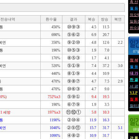
촉 산
월 등
정오
전송내역
환수율
결과
복승
쌍승
복연
일등
⑩⑨③
단통
450%
4.5
11.5
한수
⑤⑥②
690%
6.9
20.7
⑨②⑩
,복연
350%
4.8
12.6
2.2
⑩⑤③
단통
190%
1.9
7.0
07
⑧⑤③
170%
1.7
4.1
정 석
⑤①⑨
,복연
520%
7.4
37.2
3.0
월 등
⑧①⑨
대 가
440%
4.4
10.9
한 결
⑨⑧⑦
통
470%
4.7
7.5
2.9
서 광
⑩⑥③
단통
470%
4.7
9.0
V.I.P
⑤⑨①
20%)
752%x3
9.4
19.5
철 통
⑥⑦⑨
190%
1.9
3.5
찰리
⑪⑩①
,11 세방
197%x3
5.8
10.3
②⑩④
단통
1190%
11.9
16.3
②⑤⑪
,복연
1040%
15.7
31.7
5.1
08
④⑧②
1090%
10.9
31.7
관 록