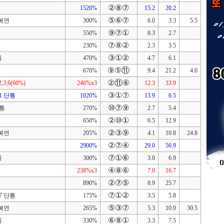
②⑧⑦
1520%
15.2
20.2
⑤⑥⑦
,복연
300%
6.0
3.3
5.5
⑨⑦①
550%
8.3
2.7
⑦⑧②
230%
2.3
3.5
③①②
통
470%
4.7
6.1
⑨⑤⑪
670%
9.4
21.2
4.0
②⑪⑥
2,3,6(60%)
246%x3
12.3
33.9
③①⑦
-1 단통
1020%
13.9
6.5
⑩⑦⑨
단통
270%
2.7
5.4
②⑩①
650%
6.5
12.9
②③⑨
,복연
205%
4.1
10.8
24.8
②⑦④
2900%
29.0
56.9
⑦①⑥
통
300%
3.0
6.9
④⑧⑥
238%x3
7.0
16.7
②⑦⑤
890%
8.9
25.7
⑦①②
7 단통
175%
3.5
5.8
⑤③⑦
,복연
265%
5.3
10.0
30.5
⑥⑧①
통
330%
3.3
7.5