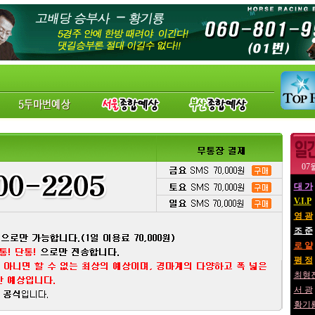
07
대 가
V.I.P
영 광
조 준
로 얄
평 정
최형
서 광
황기