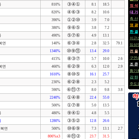
③④①
통
810%
8.1
18.5
정 석
④⑥③
820%
8.2
10.6
대 가
촉 산
①②⑩
390%
3.9
7.0
영 광
⑨⑥⑤
380%
3.8
7.2
한 결
⑤⑦⑥
통
490%
4.9
13.1
이근
⑥③④
,복연
140%
2.8
32.5
79.1
임성
⑩⑨⑪
1340%
13.4
29.0
전 율
구연
⑧③⑦
415%
5.7
10.0
2.6
조 준
⑥②⑨
,복연
460%
6.3
12.0
2.9
황기
⑧⑩⑤
1610%
16.1
25.7
감 탄
⑥②⑧
230%
2.3
5.2
주도
⑥⑪⑦
590%
8.0
9.8
3.8
①④⑧
2240%
22.4
55.0
①⑦⑧
500%
5.0
13.5
⑨④①
통
480%
4.8
5.5
③⑤②
통
1280%
12.8
26.6
⑩⑥⑨
복,복연
500%
7.3
13.1
2.7
④⑪②
806%x3
23.7
31.5