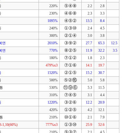
⑤④⑧
통
220%
2.2
2.8
④⑥⑧
통
230%
2.3
3.3
④⑤②
1095%
13.5
8.4
①③⑩
통
240%
2.4
4.5
②①④
300%
3.0
3.8
③⑨②
,복연
2010%
27.7
65.3
12.5
⑧②⑤
,복연
770%
11.9
32.2
3.5
⑦①②
통
180%
1.8
2.3
⑦①⑥
479%x3
14.1
19.7
②①⑤
통
1520%
15.2
30.7
⑤②⑯
통
500%
5.0
5.8
⑪⑨⑥
단통
530%
5.3
11.5
⑦④⑤
310%
3.1
4.4
③②⑥
통
1220%
12.2
20.9
①②⑤
420%
4.2
12.1
⑩①⑥
단통
210%
2.1
7.9
①③⑩
3-1,10(60%)
777%x3
25.9
52.6
⑤③⑦
통
210%
2.1
4.5