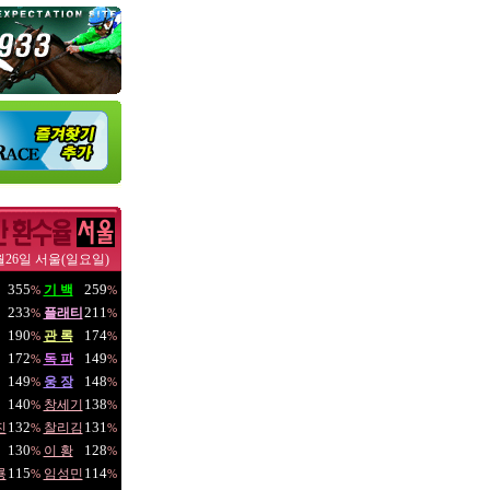
월26일 서울(일요일)
355
259
기 백
%
%
233
211
플래티
%
%
190
174
관 록
%
%
172
149
독 파
%
%
149
148
웅 장
%
%
140
138
창세기
%
%
132
131
진
찰리김
%
%
130
128
이 황
%
%
115
114
룡
임성민
%
%