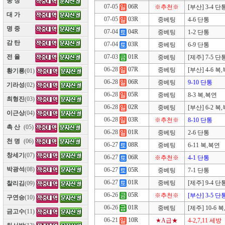
웅 장
(10)
07-05
06R
※추천※
[부산] 3-4 단
대 가
(10)
07-05
03R
중베팅
4-6 단통
명 중
(10)
07-04
04R
중베팅
1-2 단통
감 탄
(10)
07-04
03R
중베팅
6-9 단통
07-03
01R
전 율
(10)
중베팅
[제주] 7-5 단
06-28
07R
중베팅
[부산] 4-6 복
황기룡
(01)
06-28
06R
중베팅
9-10 단통
기라성
(02)
06-28
05R
중베팅
8-3 복,복연
최형진
(03)
06-28
02R
중베팅
[부산] 6-2 복
이근상
(04)
06-28
03R
※추천※
8-10 단통
촉 산
(05)
06-28
01R
중베팅
2-6 단통
천 명
(06)
06-27
08R
중베팅
6-11 복,복연
창세기
(07)
06-27
06R
※추천※
4-1 단통
박광석
(08)
06-27
05R
중베팅
7-1 단통
06-27
01R
중베팅
[제주] 9-4 단
찰리김
(09)
06-26
05R
※추천※
[부산] 3-5 단
구연승
(10)
06-26
01R
중베팅
[제주] 10-6 
금고수
(11)
06-21
10R
★A급★
4-2,7,11 세방