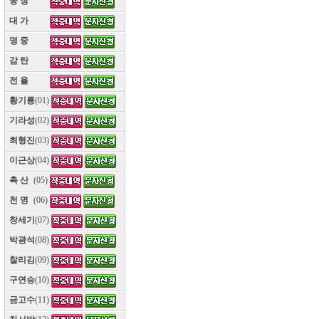
웅 장
(10)
대 가
(10)
명 중
(10)
감 탄
(10)
전 율
(10)
황기룡
(01)
기라성
(02)
최형진
(03)
이근상
(04)
촉 산
(05)
천 명
(06)
창세기
(07)
박광석
(08)
찰리김
(09)
구연승
(10)
금고수
(11)