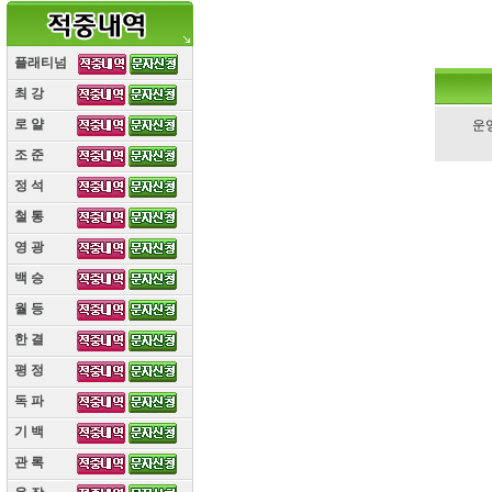
플래티넘
최 강
(10)
로 얄
(10)
운
조 준
(10)
정 석
(10)
철 통
(10)
영 광
(10)
백 승
(10)
월 등
(10)
한 결
(10)
평 정
(10)
독 파
(10)
기 백
(10)
관 록
(10)