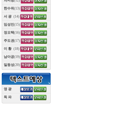
차서방
(12)
한수위
(13)
서 광
(14)
임성민
(15)
정오택
(16)
주도권
(17)
이 황
(18)
남아공
(19)
일등성
(20)
영 광
(10)
독 파
(10)