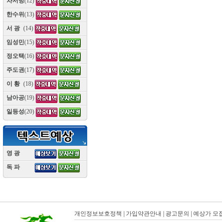
차서방
(12)
한수위
(13)
서 광
(14)
임성민
(15)
정오택
(16)
주도권
(17)
이 황
(18)
남아공
(19)
일등성
(20)
영 광
(10)
독 파
(10)
개인정보보호정책
|
가입약관안내
|
광고문의
|
예상가 모