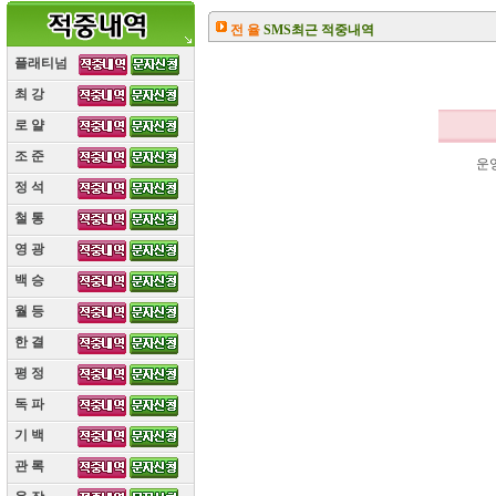
전 율
SMS최근 적중내역
플래티넘
최 강
(10)
로 얄
(10)
조 준
(10)
운
정 석
(10)
철 통
(10)
영 광
(10)
백 승
(10)
월 등
(10)
한 결
(10)
평 정
(10)
독 파
(10)
기 백
(10)
관 록
(10)