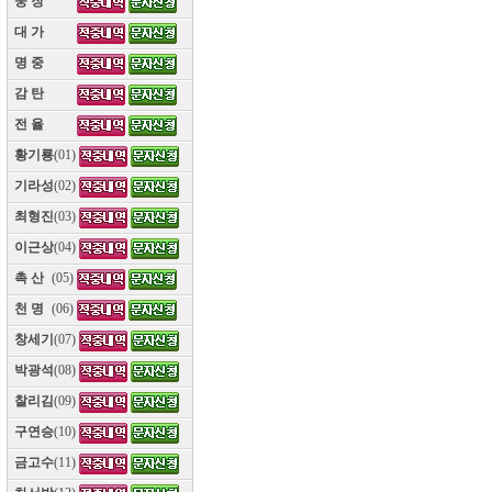
웅 장
(10)
대 가
(10)
명 중
(10)
감 탄
(10)
전 율
(10)
황기룡
(01)
기라성
(02)
최형진
(03)
이근상
(04)
촉 산
(05)
천 명
(06)
창세기
(07)
박광석
(08)
찰리김
(09)
구연승
(10)
금고수
(11)