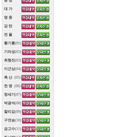
웅 장
(10)
대 가
(10)
명 중
(10)
감 탄
(10)
전 율
(10)
황기룡
(01)
기라성
(02)
최형진
(03)
이근상
(04)
촉 산
(05)
천 명
(06)
창세기
(07)
박광석
(08)
찰리김
(09)
구연승
(10)
금고수
(11)