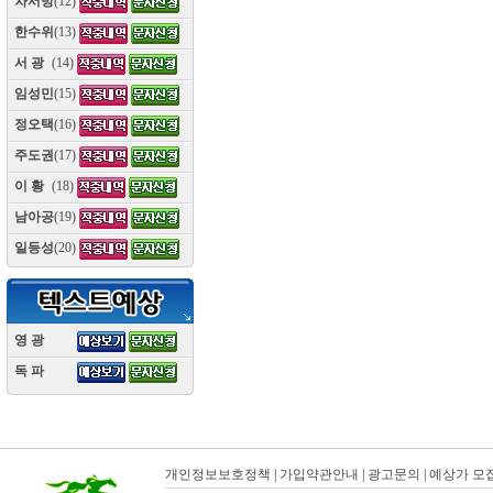
차서방
(12)
한수위
(13)
서 광
(14)
임성민
(15)
정오택
(16)
주도권
(17)
이 황
(18)
남아공
(19)
일등성
(20)
영 광
(10)
독 파
(10)
개인정보보호정책
|
가입약관안내
|
광고문의
|
예상가 모