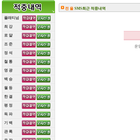
전 율
SMS최근 적중내역
플래티넘
최 강
(10)
로 얄
(10)
조 준
(10)
운
정 석
(10)
철 통
(10)
영 광
(10)
백 승
(10)
월 등
(10)
한 결
(10)
평 정
(10)
독 파
(10)
기 백
(10)
관 록
(10)