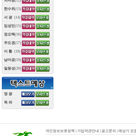
차서방
(12)
한수위
(13)
서 광
(14)
임성민
(15)
정오택
(16)
주도권
(17)
이 황
(18)
남아공
(19)
일등성
(20)
영 광
(10)
독 파
(10)
개인정보보호정책
|
가입약관안내
|
광고문의
|
예상가 모