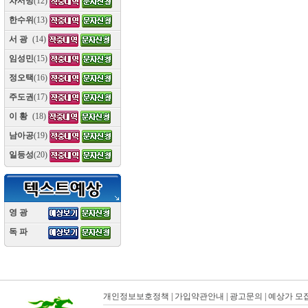
차서방
(12)
한수위
(13)
서 광
(14)
임성민
(15)
정오택
(16)
주도권
(17)
이 황
(18)
남아공
(19)
일등성
(20)
영 광
(10)
독 파
(10)
개인정보보호정책
|
가입약관안내
|
광고문의
|
예상가 모