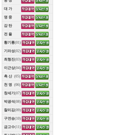
웅 장
(10)
대 가
(10)
명 중
(10)
감 탄
(10)
전 율
(10)
황기룡
(01)
기라성
(02)
최형진
(03)
이근상
(04)
촉 산
(05)
천 명
(06)
창세기
(07)
박광석
(08)
찰리김
(09)
구연승
(10)
금고수
(11)