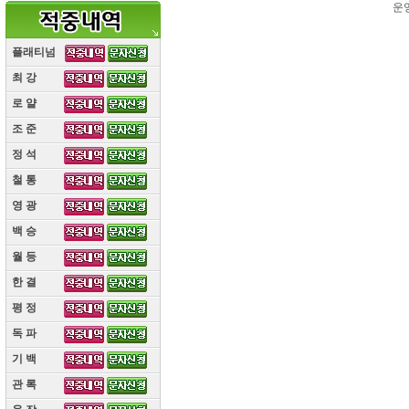
운
플래티넘
최 강
(10)
로 얄
(10)
조 준
(10)
정 석
(10)
철 통
(10)
영 광
(10)
백 승
(10)
월 등
(10)
한 결
(10)
평 정
(10)
독 파
(10)
기 백
(10)
관 록
(10)