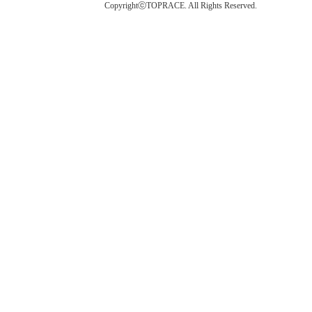
CopyrightⓒTOPRACE. All Rights Reserved.
탑레이스(01)탑