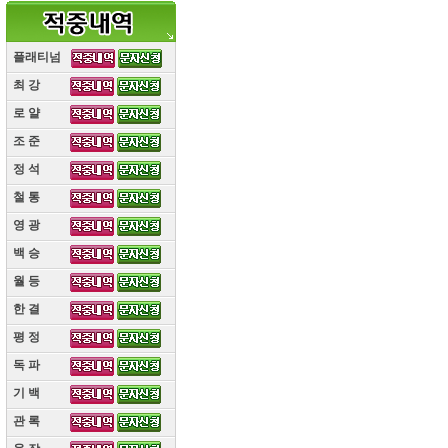
플래티넘
최 강
(10)
로 얄
(10)
조 준
(10)
정 석
(10)
철 통
(10)
영 광
(10)
백 승
(10)
월 등
(10)
한 결
(10)
평 정
(10)
독 파
(10)
기 백
(10)
관 록
(10)