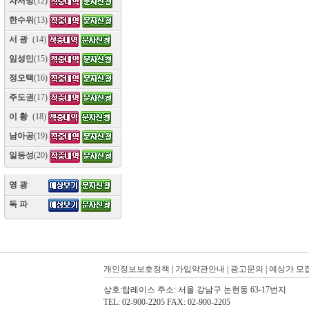
차서방
(12)
한수위
(13)
서 광
(14)
임성민
(15)
정오택
(16)
주도권
(17)
이 황
(18)
남아공
(19)
일등성
(20)
영 광
(10)
독 파
(10)
개인정보보호정책
|
가입약관안내
|
광고문의
|
예상가 모
상호:탑레이스 주소: 서울 강남구 논현동 63-17번지
TEL: 02-900-2205 FAX: 02-900-2205