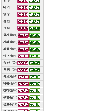
웅 장
(10)
대 가
(10)
명 중
(10)
감 탄
(10)
전 율
(10)
황기룡
(01)
기라성
(02)
최형진
(03)
이근상
(04)
촉 산
(05)
천 명
(06)
창세기
(07)
박광석
(08)
찰리김
(09)
구연승
(10)
금고수
(11)