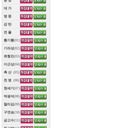
웅 장
(10)
대 가
(10)
명 중
(10)
감 탄
(10)
전 율
(10)
황기룡
(01)
기라성
(02)
최형진
(03)
이근상
(04)
촉 산
(05)
천 명
(06)
창세기
(07)
박광석
(08)
찰리김
(09)
구연승
(10)
금고수
(11)