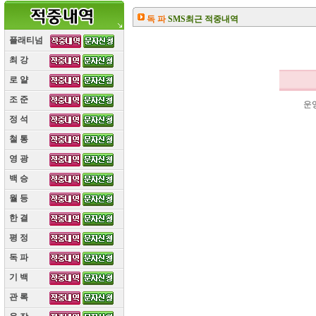
독 파
SMS최근 적중내역
플래티넘
최 강
(10)
로 얄
(10)
조 준
(10)
운
정 석
(10)
철 통
(10)
영 광
(10)
백 승
(10)
월 등
(10)
한 결
(10)
평 정
(10)
독 파
(10)
기 백
(10)
관 록
(10)