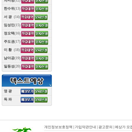
차서방
(12)
한수위
(13)
서 광
(14)
임성민
(15)
정오택
(16)
주도권
(17)
이 황
(18)
남아공
(19)
일등성
(20)
영 광
(10)
독 파
(10)
개인정보보호정책
|
가입약관안내
|
광고문의
|
예상가 모