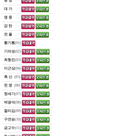
웅 장
(10)
대 가
(10)
명 중
(10)
감 탄
(10)
전 율
(10)
황기룡
(01)
기라성
(02)
최형진
(03)
이근상
(04)
촉 산
(05)
천 명
(06)
창세기
(07)
박광석
(08)
찰리김
(09)
구연승
(10)
금고수
(11)