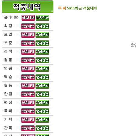
독 파
SMS최근 적중내역
플래티넘
최 강
(10)
로 얄
(10)
조 준
(10)
운
정 석
(10)
철 통
(10)
영 광
(10)
백 승
(10)
월 등
(10)
한 결
(10)
평 정
(10)
독 파
(10)
기 백
(10)
관 록
(10)