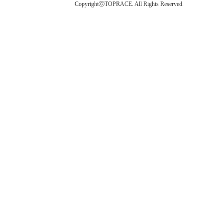
CopyrightⓒTOPRACE. All Rights Reserved.
탑레이스(01)탑