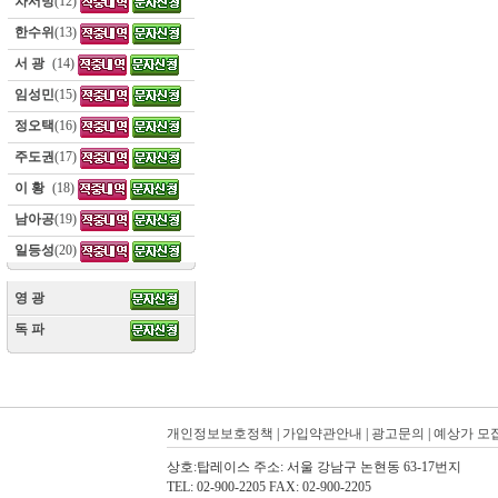
차서방
(12)
한수위
(13)
서 광
(14)
임성민
(15)
정오택
(16)
주도권
(17)
이 황
(18)
남아공
(19)
일등성
(20)
영 광
(10)
독 파
(10)
개인정보보호정책
|
가입약관안내
|
광고문의
|
예상가 모
상호:탑레이스 주소: 서울 강남구 논현동 63-17번지
TEL: 02-900-2205 FAX: 02-900-2205