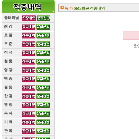
독 파
SMS최근 적중내역
플래티넘
최 강
(10)
로 얄
(10)
조 준
(10)
운
정 석
(10)
철 통
(10)
영 광
(10)
백 승
(10)
월 등
(10)
한 결
(10)
평 정
(10)
독 파
(10)
기 백
(10)
관 록
(10)