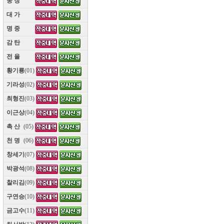
웅 장
(10)
대 가
(10)
명 중
(10)
감 탄
(10)
전 율
(10)
황기룡
(01)
기라성
(02)
최형진
(03)
이근상
(04)
촉 산
(05)
천 명
(06)
창세기
(07)
박광석
(08)
찰리김
(09)
구연승
(10)
금고수
(11)