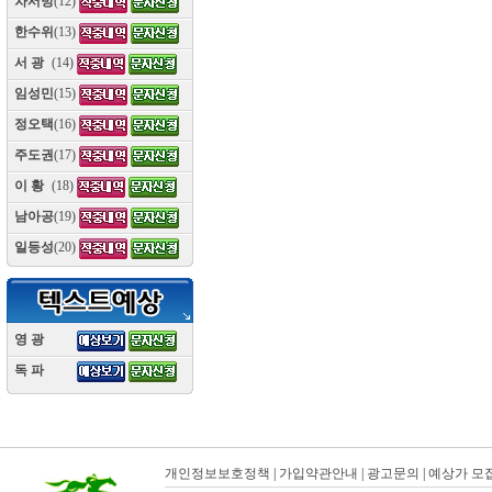
차서방
(12)
한수위
(13)
서 광
(14)
임성민
(15)
정오택
(16)
주도권
(17)
이 황
(18)
남아공
(19)
일등성
(20)
영 광
(10)
독 파
(10)
개인정보보호정책
|
가입약관안내
|
광고문의
|
예상가 모