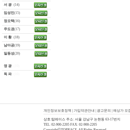
서 광
(14)
임성민
(15)
정오택
(16)
주도권
(17)
이 황
(18)
남아공
(19)
일등성
(20)
영 광
(10)
독 파
(10)
개인정보보호정책
|
가입약관안내
|
광고문의
|
예상가 모
상호:탑레이스 주소: 서울 강남구 논현동 63-17번지
TEL: 02-900-2205 FAX: 02-900-2205
CopyrightⓒTOPRACE. All Rights Reserved.
탑레이스(01)탑