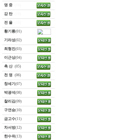
명 중
(10)
감 탄
(10)
전 율
(10)
황기룡
(01)
기라성
(02)
최형진
(03)
이근상
(04)
촉 산
(05)
천 명
(06)
창세기
(07)
박광석
(08)
찰리김
(09)
구연승
(10)
금고수
(11)
차서방
(12)
한수위
(13)