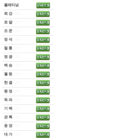
플래티넘
최 강
(10)
로 얄
(10)
조 준
(10)
정 석
(10)
철 통
(10)
영 광
(10)
백 승
(10)
월 등
(10)
한 결
(10)
평 정
(10)
독 파
(10)
기 백
(10)
관 록
(10)
웅 장
(10)
대 가
(10)